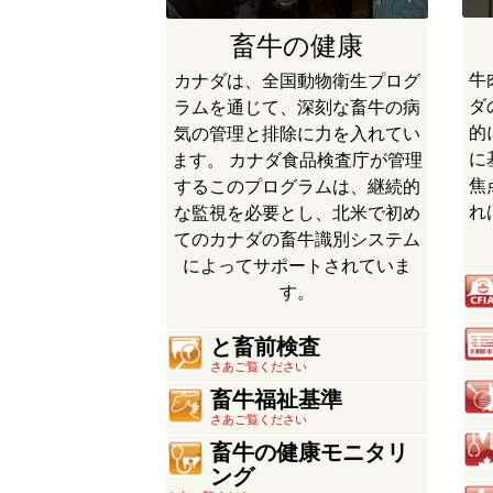
畜牛の健康
牛
カナダは、全国動物衛生プログ
ダ
ラムを通じて、深刻な畜牛の病
的
気の管理と排除に力を入れてい
に
ます。 カナダ食品検査庁が管理
焦
するこのプログラムは、継続的
れ
な監視を必要とし、北米で初め
てのカナダの畜牛識別システム
によってサポートされていま
す。
と畜前検査
さあご覧ください
畜牛福祉基準
さあご覧ください
畜牛の健康モニタリ
ング