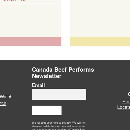
Canada Beef Performs
Newsletter
Email
 Watch
Sen
tch
Locate
Subscribe
We respect your right to privacy. We will not
share or distribute your personal information
and you can opt out anytime. ~Canada Beef