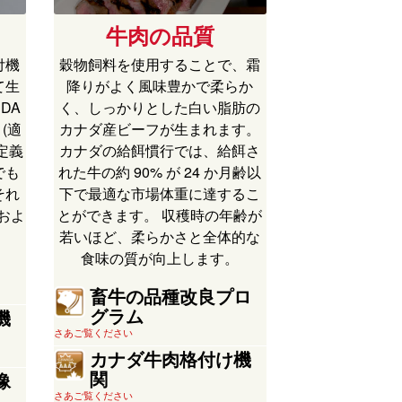
牛肉の品質
付機
穀物飼料を使用することで、霜
て生
降りがよく風味豊かで柔らか
DA
く、しっかりとした白い脂肪の
 (適
カナダ産ビーフが生まれます。
を定義
カナダの給餌慣行では、給餌さ
でも
れた牛の約 90% が 24 か月齢以
それ
下で最適な市場体重に達するこ
、およ
とができます。 収穫時の年齢が
若いほど、柔らかさと全体的な
食味の質が向上します。
畜牛の品種改良プロ
グラム
機
さあご覧ください
カナダ牛肉格付け機
関
像
さあご覧ください