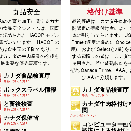
食品安全
格付け基準
肉のと畜と加工に関するカナ
品質等級は、カナダ牛肉格
の食品安全システムは、国際
関認定の等級付け者によっ
に認められた HACCP モデル
体に割り当てられます。 US
基づいています。 HACCP の
Prime (適度に多め)、Choice
点は食中毒の予防であり、こ
度)、および Select (少量) 
はカナダの牛肉産業の今後も
する霜降りの値は、カナダ
最重要な優先事項です。
使用され、若い成熟枝肉を
ぞれ Canada Prime、AAA
カナダ食品検査庁
び AA に分類します。
さあご覧ください
ボックスラベル情報
カナダ食品検査庁
さあご覧ください
さあご覧ください
と畜後検査
カナダ牛肉格付け
関
さあご覧ください
さあご覧ください
カナダ保健省
コンピューター画
さあご覧ください
認識による格付け