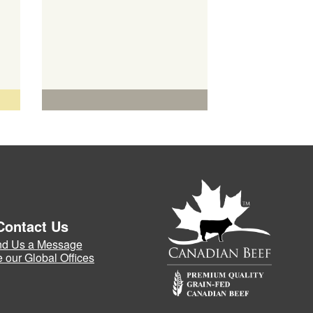
Contact Us
d Us a Message
 our Global Offices