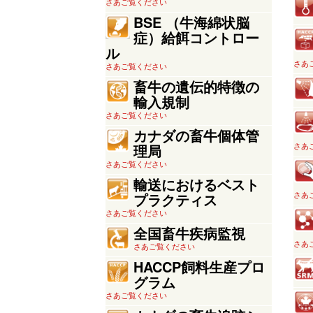
さあご覧ください
BSE （牛海綿状脳
症）給餌コントロー
ル
さあ
さあご覧ください
畜牛の遺伝的特徴の
輸入規制
さあご覧ください
カナダの畜牛個体管
さあ
理局
さあご覧ください
輸送におけるベスト
さあ
プラクティス
さあご覧ください
全国畜牛疾病監視
さあ
さあご覧ください
HACCP飼料生産プロ
グラム
さあご覧ください